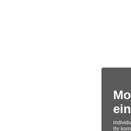
Mo
ei
Individ
Ihr kom