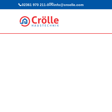
✉️
📞
02361 970 211‑0
info@croelle.com